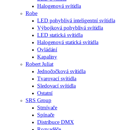
Halogenová svítidla
Robe
LED pohyblivá inteligentní svítidla
Výbojková pohyblivá svítidla
LED statická svítidla
Halogenová statická svítidla
Ovládání
Kapaliny
Robert Juliat
Jednočočková svítidla
Tvarovací svítidla
Sledovací svítidla
Ostatní
SRS Group
Stmívače
Spínače
Distribuce DMX
Rozvaděče