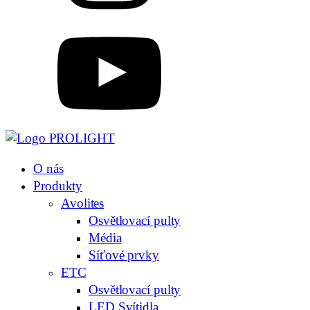
O nás
Produkty
Avolites
Osvětlovací pulty
Média
Síťové prvky
ETC
Osvětlovací pulty
LED Svítidla