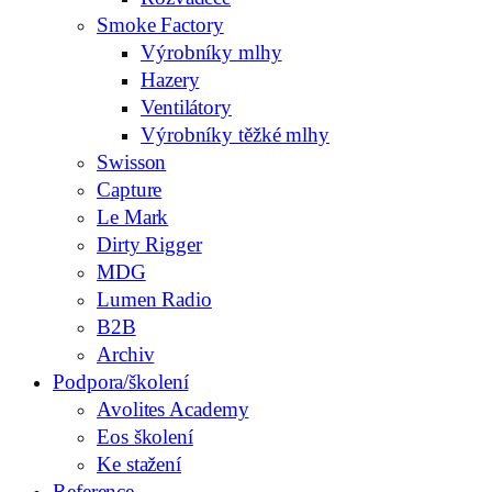
Smoke Factory
Výrobníky mlhy
Hazery
Ventilátory
Výrobníky těžké mlhy
Swisson
Capture
Le Mark
Dirty Rigger
MDG
Lumen Radio
B2B
Archiv
Podpora/školení
Avolites Academy
Eos školení
Ke stažení
Reference