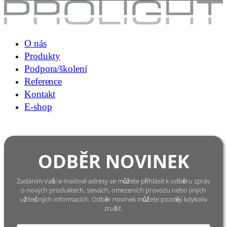
O nás
Produkty
Podpora/školení
Reference
Kontakt
E-shop
ODBĚR NOVINEK
Zadáním Vaší e-mailové adresy se můžete přihlásit k odběru zpráv
o nových produktech, slevách, omezeních provozu nebo jiných
užitečných informacích. Odběr novinek můžete později kdykoliv
zrušit.