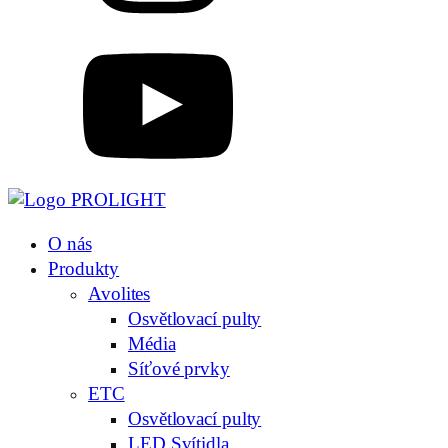
O nás
Produkty
Avolites
Osvětlovací pulty
Média
Síťové prvky
ETC
Osvětlovací pulty
LED Svítidla