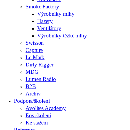
Smoke Factory
Výrobníky mlhy
Hazery
Ventilátory
Výrobníky těžké mlhy
Swisson
Capture
Le Mark
Dirty Rigger
MDG
Lumen Radio
B2B
Archiv
Podpora/školení
Avolites Academy
Eos školení
Ke stažení
Reference