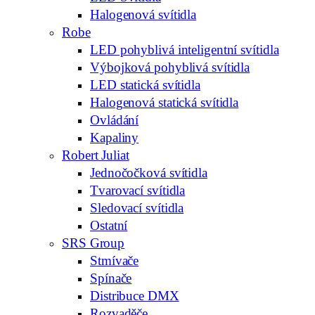
Halogenová svítidla
Robe
LED pohyblivá inteligentní svítidla
Výbojková pohyblivá svítidla
LED statická svítidla
Halogenová statická svítidla
Ovládání
Kapaliny
Robert Juliat
Jednočočková svítidla
Tvarovací svítidla
Sledovací svítidla
Ostatní
SRS Group
Stmívače
Spínače
Distribuce DMX
Rozvaděče